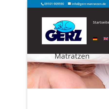
09101-909590
info@gerz-matratzen.de
Startseit
Matratzen
Klinikmatratzen