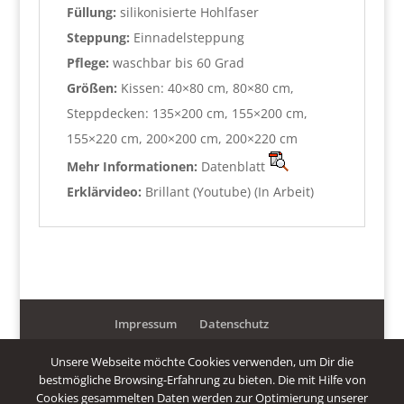
Füllung:
silikonisierte Hohlfaser
Steppung:
Einnadelsteppung
Pflege:
waschbar bis 60 Grad
Größen:
Kissen: 40×80 cm, 80×80 cm,
Steppdecken: 135×200 cm, 155×200 cm,
155×220 cm, 200×200 cm, 200×220 cm
Mehr Informationen:
Datenblatt
Erklärvideo:
Brillant (Youtube) (In Arbeit)
Impressum
Datenschutz
Jetzt Anrufen Tel.: 09101-909590
Unsere Webseite möchte Cookies verwenden, um Dir die
bestmögliche Browsing-Erfahrung zu bieten. Die mit Hilfe von
GERZ Matratzen GmbH - 90579 Langenzenn - Mühlsteig 53
Cookies gesammelten Daten werden zur Optimierung unserer