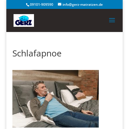
09101-909590
info@gerz-matratzen.de
Schlafapnoe